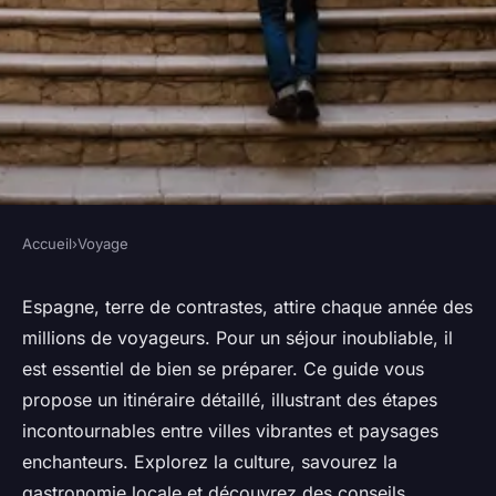
Accueil
›
Voyage
VOYAGE
Visiter l'espagne : les étapes
Espagne, terre de contrastes, attire chaque année des
millions de voyageurs. Pour un séjour inoubliable, il
pour un voyage inoubliable
est essentiel de bien se préparer. Ce guide vous
propose un itinéraire détaillé, illustrant des étapes
Pauline
•
10 mars 2025
•
6 min de lecture
incontournables entre villes vibrantes et paysages
enchanteurs. Explorez la culture, savourez la
gastronomie locale et découvrez des conseils