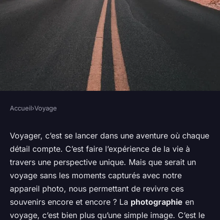
Accueil
›
Voyage
VOYAGE
La photographie en voyage :
Voyager, c’est se lancer dans une aventure où chaque
détail compte. C’est faire l’expérience de la vie à
capturer des moments
travers une perspective unique. Mais que serait un
magiques
voyage sans les moments capturés avec notre
appareil photo, nous permettant de revivre ces
Pauline
•
22 décembre 2023
•
7 min de lecture
souvenirs encore et encore ? La
photographie
en
voyage, c’est bien plus qu’une simple image. C’est le