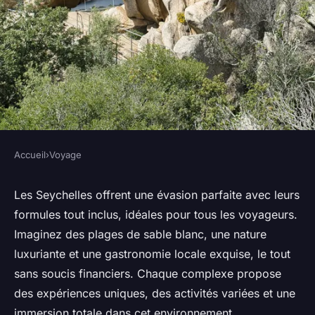
Accueil
›
Voyage
VOYAGE
Seychelles all inclusive : le
Les Seychelles offrent une évasion parfaite avec leurs
formules tout inclus, idéales pour tous les voyageurs.
séjour parfait pour vos envies
Imaginez des plages de sable blanc, une nature
luxuriante et une gastronomie locale exquise, le tout
Pauline
•
19 décembre 2024
•
8 min de lecture
sans soucis financiers. Chaque complexe propose
des expériences uniques, des activités variées et une
immersion totale dans cet environnement