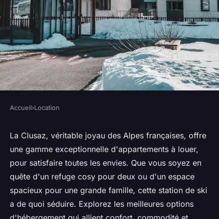
Accueil
›
Location
LOCATION
Meilleures locations
La Clusaz, véritable joyau des Alpes françaises, offre
une gamme exceptionnelle d'appartements à louer,
d'appartements à La Clusaz
pour satisfaire toutes les envies. Que vous soyez en
pour tous les goûts
quête d'un refuge cosy pour deux ou d'un espace
spacieux pour une grande famille, cette station de ski
Marie
•
26 mars 2025
•
5 min de lecture
a de quoi séduire. Explorez les meilleures options
d'hébergement qui allient confort, commodité et