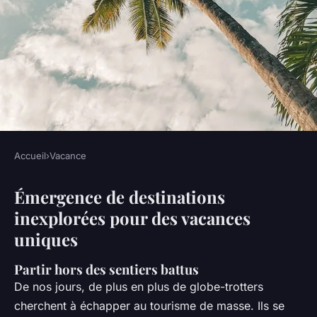
Accueil
›
Vacance
VACANCE
Émergence de destinations
Quels sont les nouveaux types
inexplorées pour des vacances
de destinations prisés pour
uniques
des voyages uniques ?
Partir hors des sentiers battus
Mathieu
•
22 décembre 2023
•
8 min de lecture
De nos jours, de plus en plus de globe-trotters
cherchent à échapper au tourisme de masse. Ils se