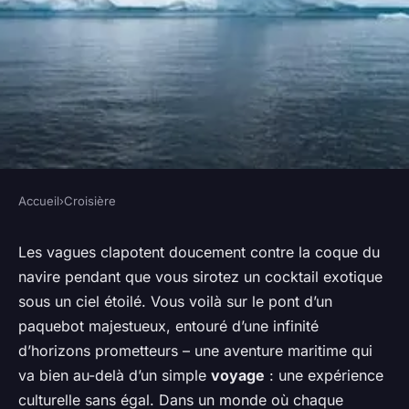
Accueil
›
Croisière
CROISIÈRE
Croisières et célébrations
Les vagues clapotent doucement contre la coque du
navire pendant que vous sirotez un cocktail exotique
mondiales : Expériences
sous un ciel étoilé. Vous voilà sur le pont d’un
culturelles uniques
paquebot majestueux, entouré d’une infinité
d’horizons prometteurs – une aventure maritime qui
Edouard
•
22 décembre 2023
•
4 min de lecture
va bien au-delà d’un simple
voyage
: une expérience
culturelle sans égal. Dans un monde où chaque